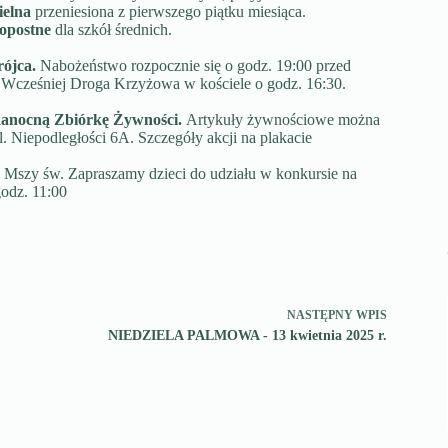
ielna
przeniesiona z pierwszego piątku miesiąca.
kopostne
dla szkół średnich.
rójca.
Nabożeństwo rozpocznie się o godz. 19:00 przed
 Wcześniej Droga Krzyżowa w kościele o godz. 16:30.
anocną Zbiórkę Żywności.
Artykuły żywnościowe można
 Niepodległości 6A. Szczegóły akcji na plakacie
j Mszy św. Zapraszamy dzieci do udziału w konkursie na
godz. 11:00
NASTĘPNY
WPIS
NIEDZIELA PALMOWA - 13 kwietnia 2025 r.