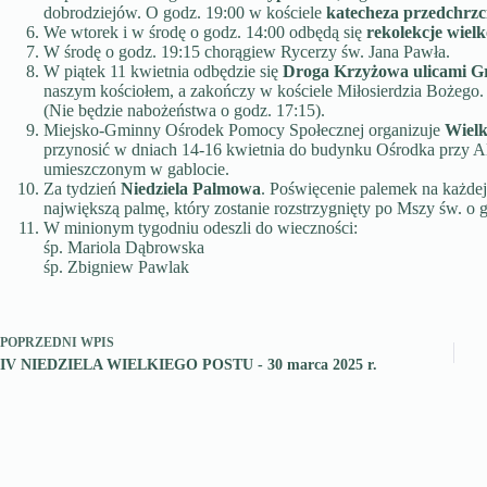
dobrodziejów. O godz. 19:00 w kościele
katecheza przedchrzc
We wtorek i w środę o godz. 14:00 odbędą się
rekolekcje wiel
W środę o godz. 19:15 chorągiew Rycerzy św. Jana Pawła.
W piątek 11 kwietnia odbędzie się
Droga Krzyżowa
ulicami G
naszym kościołem, a zakończy w kościele Miłosierdzia Bożego.
(Nie będzie nabożeństwa o godz. 17:15).
Miejsko-Gminny Ośrodek Pomocy Społecznej organizuje
Wielk
przynosić w dniach 14-16 kwietnia do budynku Ośrodka przy Al.
umieszczonym w gablocie.
Za tydzień
Niedziela Palmowa
. Poświęcenie palemek na każde
największą palmę, który zostanie rozstrzygnięty po Mszy św. o 
W minionym tygodniu odeszli do wieczności:
śp. Mariola Dąbrowska
śp. Zbigniew Pawlak
POPRZEDNI
WPIS
IV NIEDZIELA WIELKIEGO POSTU - 30 marca 2025 r.