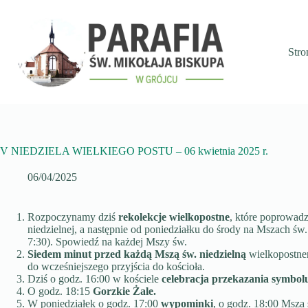
Przejdź
do
treści
Stro
V NIEDZIELA WIELKIEGO POSTU – 06 kwietnia 2025 r.
06/04/2025
Rozpoczynamy dziś
rekolekcje wielkopostne
, które poprowad
niedzielnej, a następnie od poniedziałku do środy na Mszach św.
7:30). Spowiedź na każdej Mszy św.
S
iedem minut przed każdą Mszą św. niedzielną
wielkopostne
do wcześniejszego przyjścia do kościoła.
Dziś o godz. 16:00 w kościele
celebracja przekazania symbol
O godz. 18:15
Gorzkie Żale.
W poniedziałek o godz. 17:00
wypominki
, o godz. 18:00 Msza 